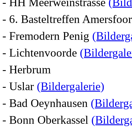
- HH Meerweinstrasse
(Bild
- 6. Basteltreffen Amersfoo
- Fremodern Penig
(Bilderg
- Lichtenvoorde
(Bildergale
- Herbrum
- Uslar
(Bildergalerie)
- Bad Oeynhausen
(Bilderga
- Bonn Oberkassel
(Bilderga