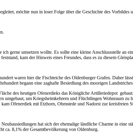
gleitet, möchte nun in loser Folge über die Geschichte des Vorbildes 
n.
e ich gerne umsetzen wollte. Es sollte eine kleine Anschlussstelle an 
ststand, kam der Hinweis eines Freundes, dass es zu diesem Gleisplan
hundert waren hier die Fischteiche des Oldenburger Grafen. Daher lässt
hrhundert begann eine zaghafte Besiedlung des moorigen Landstriches
Fläche des heutigen Ofenerdieks das Königliche Artilleriedepot geba
en umgebaut, um Kriegsheimkehrern und Flüchtlingen Wohnraum zu bie
kam Ofenerdiek mit Etzhorn, Ohmstede und Nadorst zur kreisfreien S
le Neubausiedlungen hat sich der ehemalige ländliche Charme in eine stä
icht ca. 8,1% der Gesamtbevölkerung von Oldenburg.