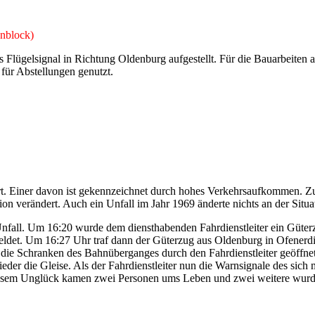
enblock)
 Flügelsignal in Richtung Oldenburg aufgestellt. Für die Bauarbeiten 
 für Abstellungen genutzt.
t. Einer davon ist gekennzeichnet durch hohes Verkehrsaufkommen. Zus
ion verändert. Auch ein Unfall im Jahr 1969 änderte nichts an der Situa
Unfall. Um 16:20 wurde dem diensthabenden Fahrdienstleiter ein Güter
et. Um 16:27 Uhr traf dann der Güterzug aus Oldenburg in Ofenerdiek 
n die Schranken des Bahnüberganges durch den Fahrdienstleiter geöffn
eder die Gleise. Als der Fahrdienstleiter nun die Warnsignale des sich
iesem Unglück kamen zwei Personen ums Leben und zwei weitere wurde