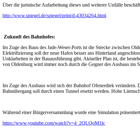
Über die juristische Aufarbeitung dieses und weiterer Unfälle beschäf
http://www.spiegel.de/spiegel/print/d-43034264.html
Zukunft des Bahnhofes:
Im Zuge des Baus des Jade-Weser-Ports ist die Strecke zwischen Old
Elektrifizierung soll der neue Hafen besser ans Hinterland angeschl
Unklarheiten in der Bauausführung gibt. Aktueller Plan ist, die b
von Oldenburg wird immer noch durch die Gegner des Ausbaus ins Sp
Im Zuge des Ausbaus wird sich der Bahnhof Ofenerdiek verändern. Di
Bahnübergang soll durch einen Tunnel ersetzt werden. Hohe Lärmsch
Während einer Bürgerversammlung wurde eine Simulation präsentiert, d
https://www.youtube.com/watch?v=4_2QLQoM1lc