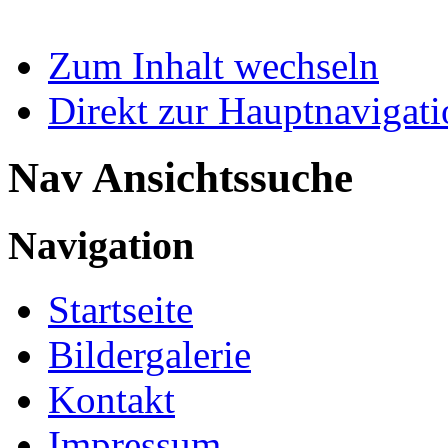
Zum Inhalt wechseln
Direkt zur Hauptnaviga
Nav Ansichtssuche
Navigation
Startseite
Bildergalerie
Kontakt
Impressum