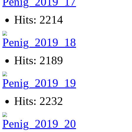
Hits: 2214
Hits: 2189
Hits: 2232