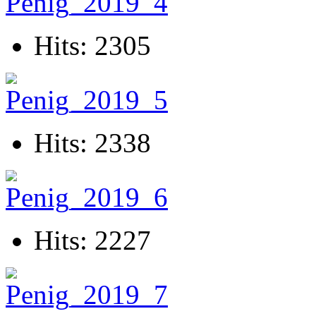
Hits: 2305
Hits: 2338
Hits: 2227