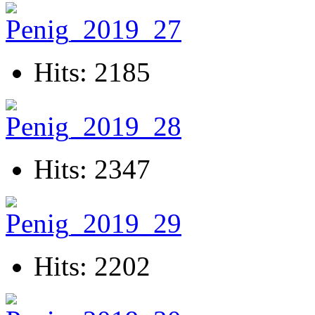
Hits: 2185
Hits: 2347
Hits: 2202