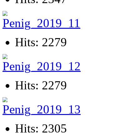
Hits: 2279
Hits: 2279
Hits: 2305