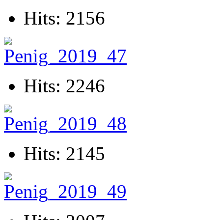
Hits: 2156
Hits: 2246
Hits: 2145