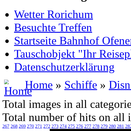
Wetter Rorichum
Besuchte Treffen
Startseite Bahnhof Ofene
Tauschobjekt "Ihr Reisep
Datenschutzerklärung
Home
»
Schiffe
»
Disn
Total images in all categori
Total number of hits on all
267
268
269
270
271
272
273
274
275
276
277
278
279
280
281
28