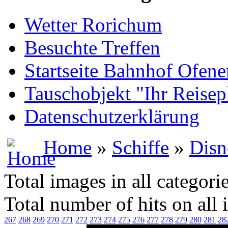
Wetter Rorichum
Besuchte Treffen
Startseite Bahnhof Ofene
Tauschobjekt "Ihr Reisep
Datenschutzerklärung
Home
»
Schiffe
»
Disn
Total images in all categori
Total number of hits on all
267
268
269
270
271
272
273
274
275
276
277
278
279
280
281
28