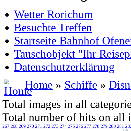
Wetter Rorichum
Besuchte Treffen
Startseite Bahnhof Ofene
Tauschobjekt "Ihr Reisep
Datenschutzerklärung
Home
»
Schiffe
»
Disn
Total images in all categori
Total number of hits on all
267
268
269
270
271
272
273
274
275
276
277
278
279
280
281
28