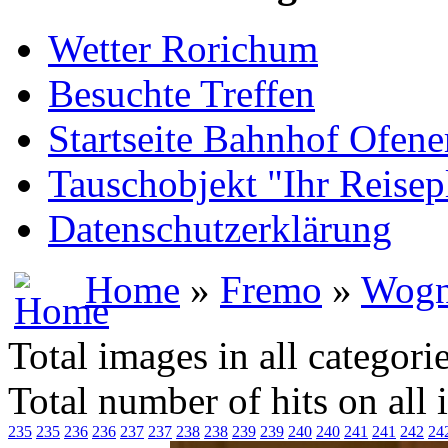
Wetter Rorichum
Besuchte Treffen
Startseite Bahnhof Ofene
Tauschobjekt "Ihr Reisep
Datenschutzerklärung
Home
»
Fremo
»
Wogn
Total images in all categori
Total number of hits on all
235
235
236
236
237
237
238
238
239
239
240
240
241
241
242
24