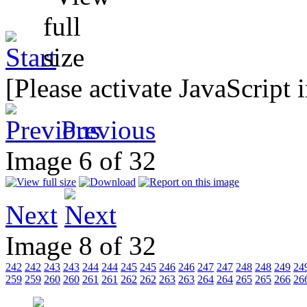
[Please activate JavaScript 
Previous
Image 6 of 32
Next
Image 8 of 32
242
242
243
243
244
244
245
245
246
246
247
247
248
248
249
24
259
259
260
260
261
261
262
262
263
263
264
264
265
265
266
26