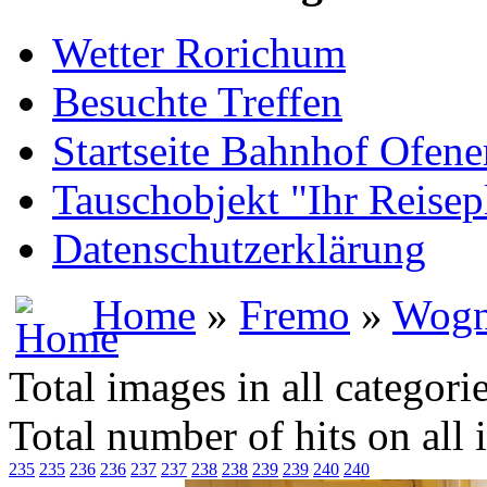
Wetter Rorichum
Besuchte Treffen
Startseite Bahnhof Ofene
Tauschobjekt "Ihr Reisep
Datenschutzerklärung
Home
»
Fremo
»
Wogn
Total images in all categori
Total number of hits on all
235
235
236
236
237
237
238
238
239
239
240
240