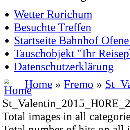
Wetter Rorichum
Besuchte Treffen
Startseite Bahnhof Ofene
Tauschobjekt "Ihr Reisep
Datenschutzerklärung
Home
»
Fremo
»
St_V
St_Valentin_2015_H0RE_
Total images in all categori
Total number of hits on all