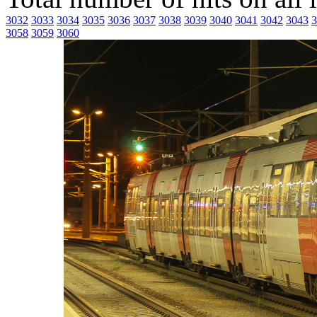
3032
3033
3034
3035
3036
3037
3038
3039
3040
3041
3042
3043
3
3058
3059
3060