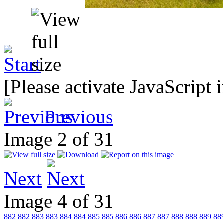
[Please activate JavaScript 
Previous
Image 2 of 31
Next
Image 4 of 31
882
882
883
883
884
884
885
885
886
886
887
887
888
888
889
88