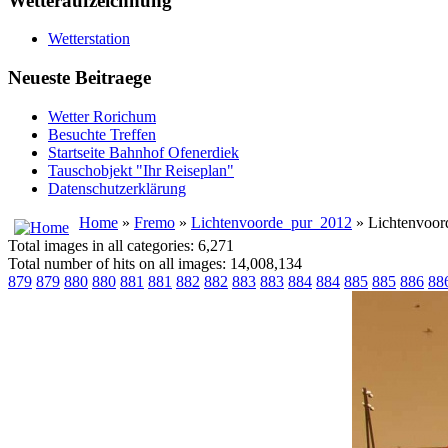
Wetteraufzeichnung
Wetterstation
Neueste Beitraege
Wetter Rorichum
Besuchte Treffen
Startseite Bahnhof Ofenerdiek
Tauschobjekt "Ihr Reiseplan"
Datenschutzerklärung
Home
»
Fremo
»
Lichtenvoorde_pur_2012
» Lichtenvoo
Total images in all categories: 6,271
Total number of hits on all images: 14,008,134
879
879
880
880
881
881
882
882
883
883
884
884
885
885
886
88