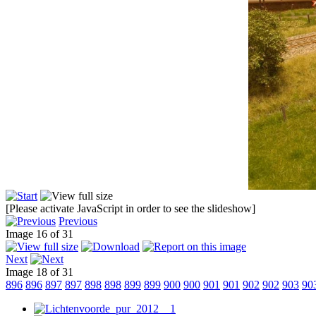
[Please activate JavaScript in order to see the slideshow]
Previous
Image 16 of 31
Next
Image 18 of 31
896
896
897
897
898
898
899
899
900
900
901
901
902
902
903
90