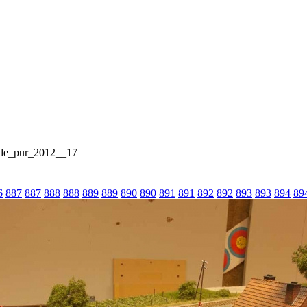
rde_pur_2012__17
6
887
887
888
888
889
889
890
890
891
891
892
892
893
893
894
89