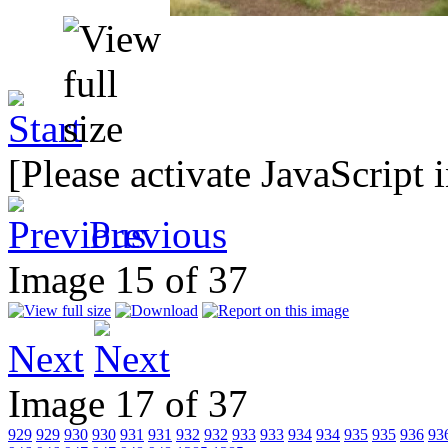
[Please activate JavaScript 
Previous
Image 15 of 37
Next
Image 17 of 37
929
929
930
930
931
931
932
932
933
933
934
934
935
935
936
93