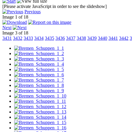
[Please activate JavaScript in order to see the slideshow]
Previous
Image 1 of 18
Next
Image 3 of 18
3431
3432
3433
3434
3435
3436
3437
3438
3439
3440
3441
3442
3