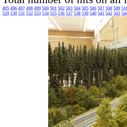
495
496
497
498
499
500
501
502
503
504
505
506
507
508
509
51
529
530
531
532
533
534
535
536
537
538
539
540
541
542
543
54