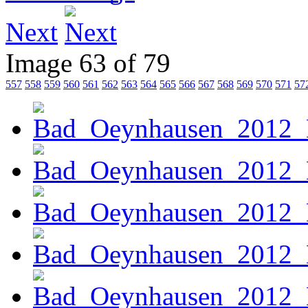
Next
Image 63 of 79
557
558
559
560
561
562
563
564
565
566
567
568
569
570
571
57