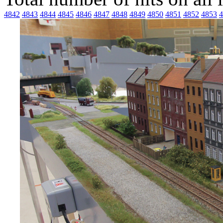
4842
4843
4844
4845
4846
4847
4848
4849
4850
4851
4852
4853
4