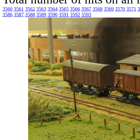
3560
3561
3562
3563
3564
3565
3566
3567
3568
3569
3570
3571
3
3586
3587
3588
3589
3590
3591
3592
3593