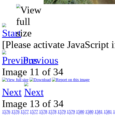
[Please activate JavaScript 
Previous
Image 11 of 34
Next
Image 13 of 34
1576
1576
1577
1577
1578
1578
1579
1579
1580
1580
1581
1581
1